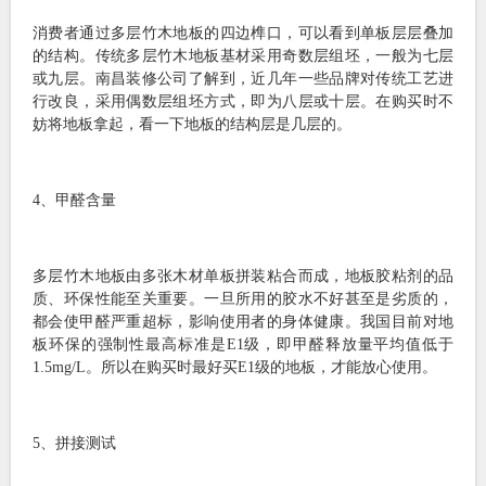
消费者通过多层竹木地板的四边榫口，可以看到单板层层叠加
的结构。传统多层竹木地板基材采用奇数层组坯，一般为七层
或九层。南昌装修公司了解到，近几年一些品牌对传统工艺进
行改良，采用偶数层组坯方式，即为八层或十层。在购买时不
妨将地板拿起，看一下地板的结构层是几层的。
4、甲醛含量
多层竹木地板由多张木材单板拼装粘合而成，地板胶粘剂的品
质、环保性能至关重要。一旦所用的胶水不好甚至是劣质的，
都会使甲醛严重超标，影响使用者的身体健康。我国目前对地
板环保的强制性最高标准是E1级，即甲醛释放量平均值低于
1.5mg/L。所以在购买时最好买E1级的地板，才能放心使用。
5、拼接测试