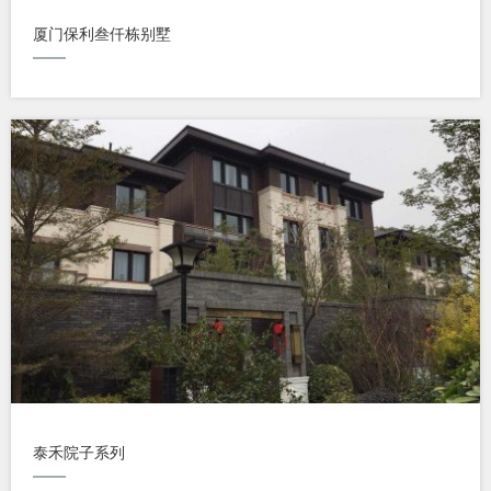
厦门保利叁仟栋别墅
泰禾院子系列